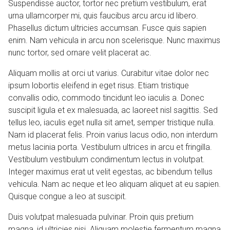
Suspendisse auctor, tortor nec pretium vestibulum, erat
urna ullamcorper mi, quis faucibus arcu arcu id libero.
Phasellus dictum ultricies accumsan. Fusce quis sapien
enim. Nam vehicula in arcu non scelerisque. Nunc maximus
nunc tortor, sed ornare velit placerat ac.
Aliquam mollis at orci ut varius. Curabitur vitae dolor nec
ipsum lobortis eleifend in eget risus. Etiam tristique
convallis odio, commodo tincidunt leo iaculis a. Donec
suscipit ligula et ex malesuada, ac laoreet nisl sagittis. Sed
tellus leo, iaculis eget nulla sit amet, semper tristique nulla.
Nam id placerat felis. Proin varius lacus odio, non interdum
metus lacinia porta. Vestibulum ultrices in arcu et fringilla.
Vestibulum vestibulum condimentum lectus in volutpat.
Integer maximus erat ut velit egestas, ac bibendum tellus
vehicula. Nam ac neque et leo aliquam aliquet at eu sapien.
Quisque congue a leo at suscipit.
Duis volutpat malesuada pulvinar. Proin quis pretium
magna, id ultricies nisi. Aliquam molestie fermentum magna