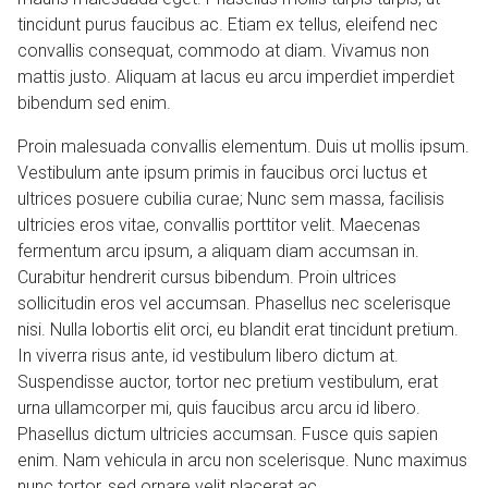
tincidunt purus faucibus ac. Etiam ex tellus, eleifend nec
convallis consequat, commodo at diam. Vivamus non
mattis justo. Aliquam at lacus eu arcu imperdiet imperdiet
bibendum sed enim.
Proin malesuada convallis elementum. Duis ut mollis ipsum.
Vestibulum ante ipsum primis in faucibus orci luctus et
ultrices posuere cubilia curae; Nunc sem massa, facilisis
ultricies eros vitae, convallis porttitor velit. Maecenas
fermentum arcu ipsum, a aliquam diam accumsan in.
Curabitur hendrerit cursus bibendum. Proin ultrices
sollicitudin eros vel accumsan. Phasellus nec scelerisque
nisi. Nulla lobortis elit orci, eu blandit erat tincidunt pretium.
In viverra risus ante, id vestibulum libero dictum at.
Suspendisse auctor, tortor nec pretium vestibulum, erat
urna ullamcorper mi, quis faucibus arcu arcu id libero.
Phasellus dictum ultricies accumsan. Fusce quis sapien
enim. Nam vehicula in arcu non scelerisque. Nunc maximus
nunc tortor, sed ornare velit placerat ac.