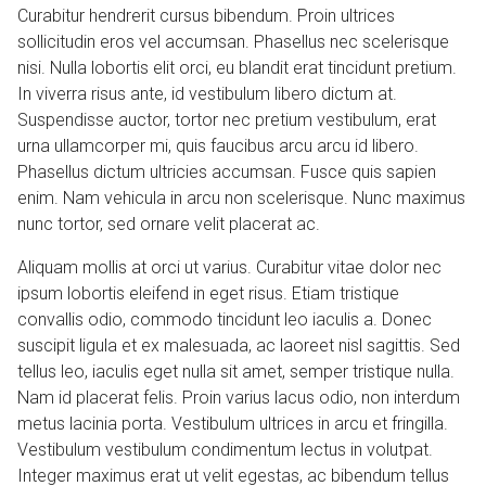
Curabitur hendrerit cursus bibendum. Proin ultrices
sollicitudin eros vel accumsan. Phasellus nec scelerisque
nisi. Nulla lobortis elit orci, eu blandit erat tincidunt pretium.
In viverra risus ante, id vestibulum libero dictum at.
Suspendisse auctor, tortor nec pretium vestibulum, erat
urna ullamcorper mi, quis faucibus arcu arcu id libero.
Phasellus dictum ultricies accumsan. Fusce quis sapien
enim. Nam vehicula in arcu non scelerisque. Nunc maximus
nunc tortor, sed ornare velit placerat ac.
Aliquam mollis at orci ut varius. Curabitur vitae dolor nec
ipsum lobortis eleifend in eget risus. Etiam tristique
convallis odio, commodo tincidunt leo iaculis a. Donec
suscipit ligula et ex malesuada, ac laoreet nisl sagittis. Sed
tellus leo, iaculis eget nulla sit amet, semper tristique nulla.
Nam id placerat felis. Proin varius lacus odio, non interdum
metus lacinia porta. Vestibulum ultrices in arcu et fringilla.
Vestibulum vestibulum condimentum lectus in volutpat.
Integer maximus erat ut velit egestas, ac bibendum tellus