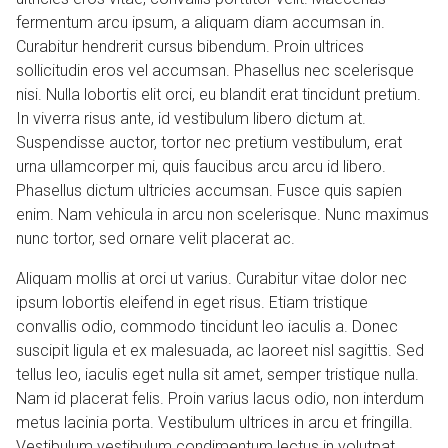
fermentum arcu ipsum, a aliquam diam accumsan in.
Curabitur hendrerit cursus bibendum. Proin ultrices
sollicitudin eros vel accumsan. Phasellus nec scelerisque
nisi. Nulla lobortis elit orci, eu blandit erat tincidunt pretium.
In viverra risus ante, id vestibulum libero dictum at.
Suspendisse auctor, tortor nec pretium vestibulum, erat
urna ullamcorper mi, quis faucibus arcu arcu id libero.
Phasellus dictum ultricies accumsan. Fusce quis sapien
enim. Nam vehicula in arcu non scelerisque. Nunc maximus
nunc tortor, sed ornare velit placerat ac.
Aliquam mollis at orci ut varius. Curabitur vitae dolor nec
ipsum lobortis eleifend in eget risus. Etiam tristique
convallis odio, commodo tincidunt leo iaculis a. Donec
suscipit ligula et ex malesuada, ac laoreet nisl sagittis. Sed
tellus leo, iaculis eget nulla sit amet, semper tristique nulla.
Nam id placerat felis. Proin varius lacus odio, non interdum
metus lacinia porta. Vestibulum ultrices in arcu et fringilla.
Vestibulum vestibulum condimentum lectus in volutpat.