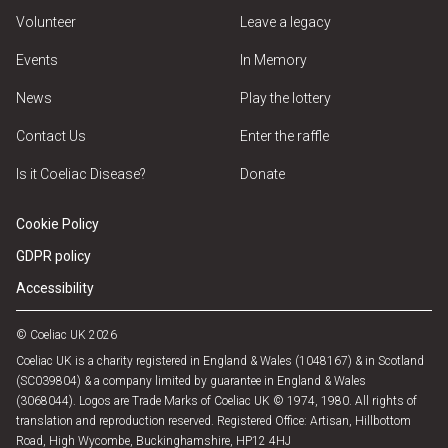
Volunteer
Leave a legacy
Events
In Memory
News
Play the lottery
Contact Us
Enter the raffle
Is it Coeliac Disease?
Donate
Cookie Policy
GDPR policy
Accessibility
© Coeliac UK 2026
Coeliac UK is a charity registered in England & Wales (1048167) & in Scotland
(SC039804) & a company limited by guarantee in England & Wales
(3068044). Logos are Trade Marks of Coeliac UK © 1974, 1980. All rights of
translation and reproduction reserved. Registered Office: Artisan, Hillbottom
Road, High Wycombe, Buckinghamshire, HP12 4HJ