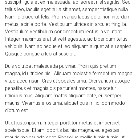
suscipit ligula et ex malesuada, ac laoreet nisl sagittis. Sed
tellus leo, iaculis eget nulla sit amet, semper tristique nulla.
Nam id placerat felis. Proin varius lacus odio, non interdum
metus lacinia porta. Vestibulum ultrices in arcu et fringilla.
Vestibulum vestibulum condimentum lectus in volutpat.
Integer maximus erat ut velit egestas, ac bibendum tellus
vehicula. Nam ac neque et leo aliquam aliquet at eu sapien.
Quisque congue a leo at suscipit.
Duis volutpat malesuada pulvinar. Proin quis pretium
magna, id ultricies nisi. Aliquam molestie fermentum magna
vitae accumsan. Cras ut sodales urna. Orci varius natoque
penatibus et magnis dis parturient montes, nascetur
ridiculus mus. Aliquam mattis aliquam ante, eu semper
mauris. Vivamus eros urna, aliquet quis mi id, commodo
dictum est.
Ut et justo ipsum. Integer porttitor metus et imperdiet
scelerisque. Etiam lobortis lacinia magna, eu egestas
mauris malesuada eget. Phasellus mollis turpis turpis, ut